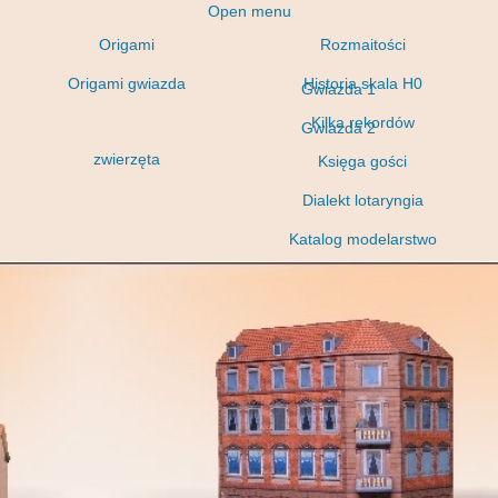
Open menu
Origami
Rozmaitości
Origami gwiazda
Historia skala H0
Gwiazda 1
Kilka rekordów
Gwiazda 2
zwierzęta
Księga gości
Dialekt lotaryngia
Katalog modelarstwo