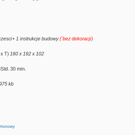
czesci
+ 1
instrukcje budowy
(´bez dekoracji)
 x T)
160 x 192 x 102
3Std. 30 min.
.975 kb
rtonowy