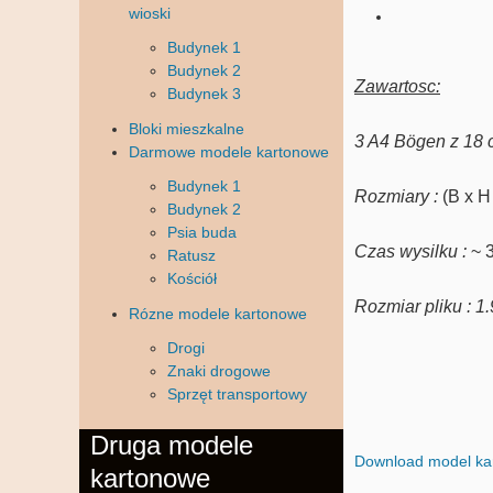
wioski
Budynek 1
Budynek 2
Zawartosc:
Budynek 3
Bloki mieszkalne
3 A4 Bögen z 18
Darmowe modele kartonowe
Budynek 1
Rozmiary
:
(B x H
Budynek 2
Psia buda
Czas wysilku
:
~ 
Ratusz
Kościół
Rozmiar pliku
: 1
Rózne modele kartonowe
Drogi
Znaki drogowe
Sprzęt transportowy
Druga modele
Download model ka
kartonowe