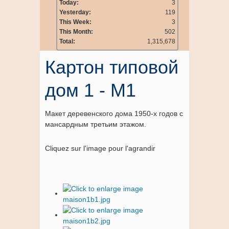
Today:
3
Yesterday:
119
This Week:
3
This Month:
502
Total:
1,315,678
Картон типовой
дом 1 - M1
Макет деревенского дома 1950-х годов с
мансардным третьим этажом.
Cliquez sur l'image pour l'agrandir