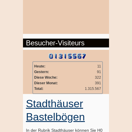
Besucher-Visiteurs
Heute:
11
Gestern:
91
Diese Woche:
322
Dieser Monat:
391
Total:
1.315.567
Stadthäuser
Bastelbögen
In der Rubrik Stadthäuser können Sie H0