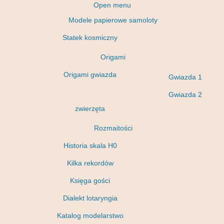
Open menu
Modele papierowe samoloty
Statek kosmiczny
Origami
Origami gwiazda
Gwiazda 1
Gwiazda 2
zwierzęta
Rozmaitości
Historia skala H0
Kilka rekordów
Księga gości
Dialekt lotaryngia
Katalog modelarstwo