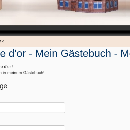
ok
re d'or - Mein Gästebuch - 
e d'or !
n in meinem Gästebuch!
ge