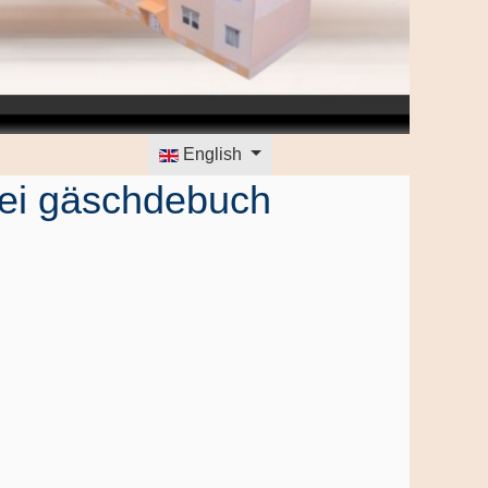
Select your language
English
Mei gäschdebuch