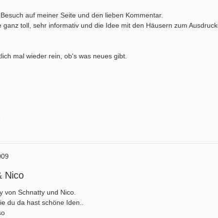
n Besuch auf meiner Seite und den lieben Kommentar.
e ganz toll, sehr informativ und die Idee mit den Häusern zum Ausdrucken
lich mal wieder rein, ob's was neues gibt.
009
& Nico
y von Schnatty und Nico.
 die du da hast schöne Iden..
so