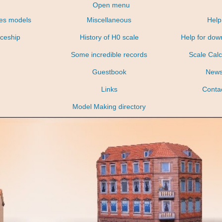
Open menu
nes models
Miscellaneous
Help
ceship
History of H0 scale
Help for dow
Some incredible records
Scale Calc
Guestbook
New
Links
Conta
Model Making directory