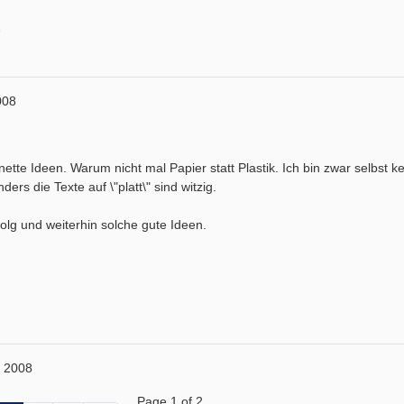
008
ette Ideen. Warum nicht mal Papier statt Plastik. Ich bin zwar selbst k
ers die Texte auf \"platt\" sind witzig.
folg und weiterhin solche gute Ideen.
y 2008
Page 1 of 2