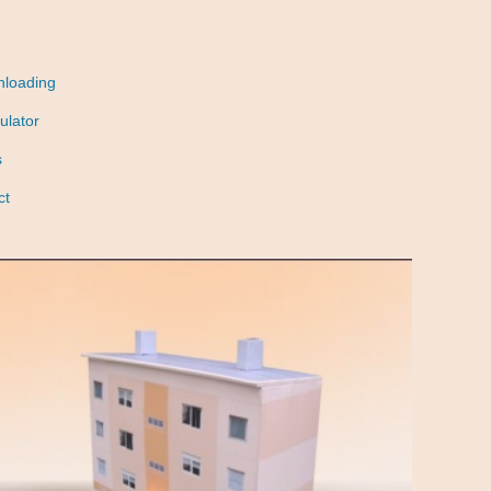
nloading
ulator
s
ct