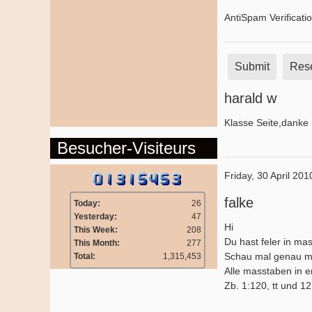
AntiSpam Verificati
Submit
Res
harald w
Klasse Seite,danke 
Besucher-Visiteurs
Friday, 30 April 201
falke
Today:
26
Yesterday:
47
Hi
This Week:
208
Du hast feler in ma
This Month:
277
Schau mal genau mo
Total:
1,315,453
Alle masstaben in e
Zb. 1:120, tt und 1