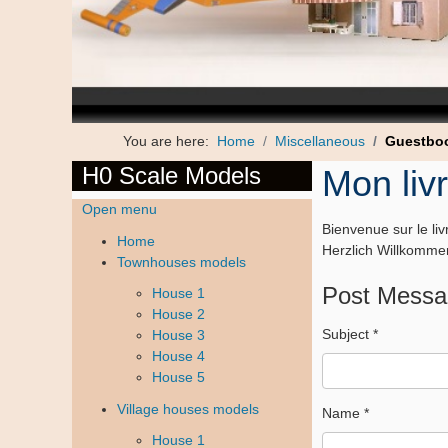
You are here:
Home
Miscellaneous
Guestbo
H0 Scale Models
Mon liv
Open menu
Bienvenue sur le livr
Home
Herzlich Willkomme
Townhouses models
Post Messa
House 1
House 2
Subject
*
House 3
House 4
House 5
Village houses models
Name
*
House 1