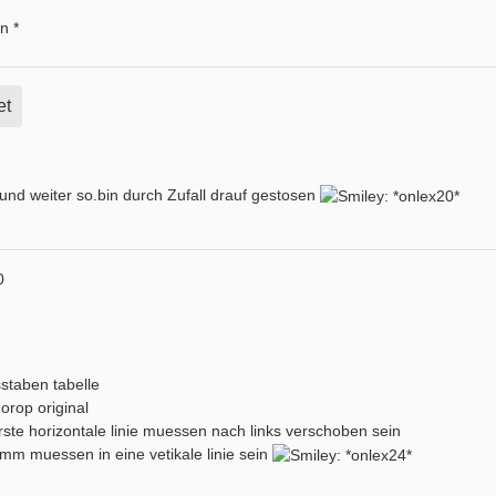
on
*
et
und weiter so.bin durch Zufall drauf gestosen
0
sstaben tabelle
rop original
rste horizontale linie muessen nach links verschoben sein
2mm muessen in eine vetikale linie sein