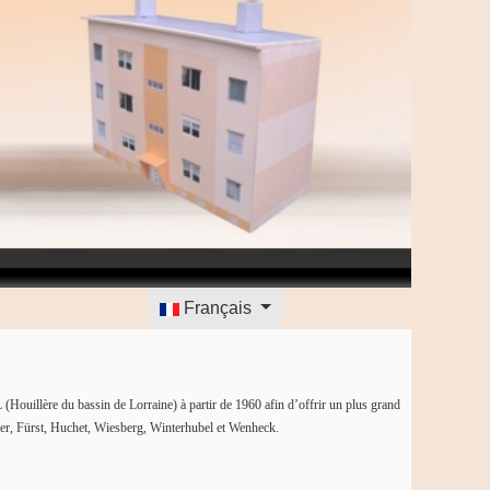
Sélectionnez votre langue
Français
 (Houillère du bassin de Lorraine) à partir de 1960 afin d’offrir un plus grand
ller, Fürst, Huchet, Wiesberg, Winterhubel et Wenheck.