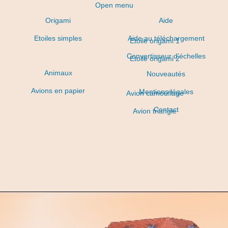
Open menu
Origami
Aide
Etoiles simples
Aide au téléchargement
Etoile origami 1
Convertisseur d'échelles
Etoile origami 2
Animaux
Nouveautés
Avions en papier
Mentions légales
Avion camouflage
Contact
Avion triangle