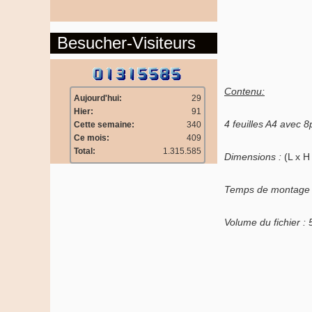
Besucher-Visiteurs
Contenu:
Aujourd'hui:
29
Hier:
91
4 feuilles A4 avec 
Cette semaine:
340
Ce mois:
409
Total:
1.315.585
Dimensions :
(L x H
Temps de montage
Volume du fichier :