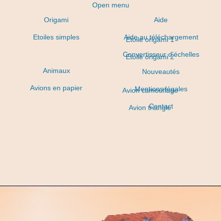
Open menu
Origami
Aide
Etoiles simples
Aide au téléchargement
Etoile origami 1
Convertisseur d'échelles
Etoile origami 2
Animaux
Nouveautés
Avions en papier
Mentions légales
Avion camouflage
Contact
Avion triangle